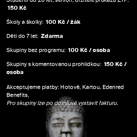
Studenti do 26 let, senioři, držitelé průkazu ZTP:
150 Kč
Školy a školky:
100 Kč / žák
Děti do 7 let:
Zdarma
Skupiny bez programu:
100 Kč / osoba
Skupiny s komentovanou prohlídkou:
150 Kč /
osoba
Akceptujeme platby: Hotově, Kartou, Edenred
Benefits,
Pro skupiny lze po domluvě vystavit fakturu.